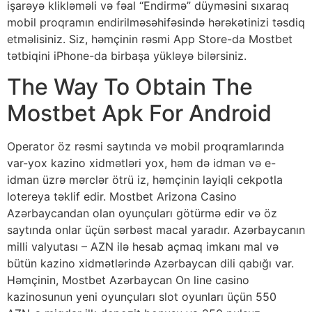
işarəyə klikləməli və fəal “Endirmə” düyməsini sıxaraq
mobil proqramın endirilməsəhifəsində hərəkətinizi təsdiq
etməlisiniz. Siz, həmçinin rəsmi App Store-da Mostbet
tətbiqini iPhone-da birbaşa yükləyə bilərsiniz.
The Way To Obtain The
Mostbet Apk For Android
Operator öz rəsmi saytında və mobil proqramlarında
var-yox kazino xidmətləri yox, həm də idman və e-
idman üzrə mərclər ötrü iz, həmçinin layiqli cekpotla
lotereya təklif edir. Mostbet Arizona Casino
Azərbaycandan olan oyunçuları götürmə edir və öz
saytında onlar üçün sərbəst macal yaradır. Azərbaycanın
milli valyutası – AZN ilə hesab açmaq imkanı mal və
bütün kazino xidmətlərində Azərbaycan dili qabığı var.
Həmçinin, Mostbet Azərbaycan On line casino
kazinosunun yeni oyunçuları slot oyunları üçün 550