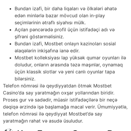
Bundan izafi, bir daha liqaları və ölkələri əhatə
edən minlərlə bazar mövcud olan in-play
seçimlərinin ətraflı siyahısı mülk.
Açılan pəncərədə profil üçün istifadəçi adı və
şifrəni göstərməlisiniz.
Bundan izafi, Mostbet onlayn kazinoları sosial
əlaqələrin inkişafına ianə edir.
Mostbet kolleksiyası lap yüksək qumar oyunları ilə
doludur, onların arasında təzə maşınlar, oynamaq
üçün klassik slotlar və yeni canlı oyunlar tapa
bilərsiniz.
Telefon nömrəsi ilə qeydiyyatdan ötmək Mostbet
Casino’da say yaratmağın oxşar yollarından biridir.
Proses gur və sadədir, müasir istifadəçilərə bir neçə
dəqiqə ərzində işə başlamağa macal verir. Ümumiyyətlə,
telefon nömrəsi ilə qeydiyyat Mostbet’də say
yaratmağın rahat və asudə üsuludur.