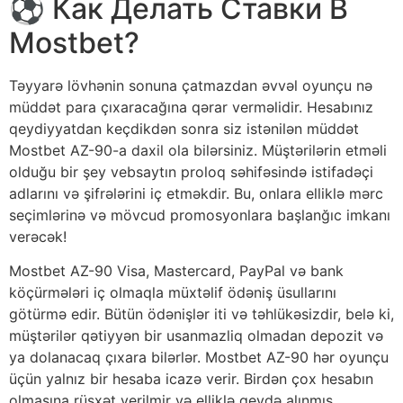
⚽ Как Делать Ставки В
Mostbet?
Təyyarə lövhənin sonuna çatmazdan əvvəl oyunçu nə
müddət para çıxaracağına qərar verməlidir. Hesabınız
qeydiyyatdan keçdikdən sonra siz istənilən müddət
Mostbet AZ-90-a daxil ola bilərsiniz. Müştərilərin etməli
olduğu bir şey vebsaytın proloq səhifəsində istifadəçi
adlarını və şifrələrini iç etməkdir. Bu, onlara elliklə mərc
seçimlərinə və mövcud promosyonlara başlanğıc imkanı
verəcək!
Mostbet AZ-90 Visa, Mastercard, PayPal və bank
köçürmələri iç olmaqla müxtəlif ödəniş üsullarını
götürmə edir. Bütün ödənişlər iti və təhlükəsizdir, belə ki,
müştərilər qətiyyən bir usanmazliq olmadan depozit və
ya dolanacaq çıxara bilərlər. Mostbet AZ-90 hər oyunçu
üçün yalnız bir hesaba icazə verir. Birdən çox hesabın
olmasına rüsxət verilmir və elliklə qeydə alınmış