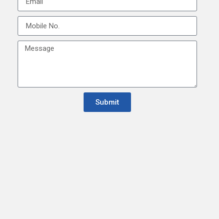
Submit