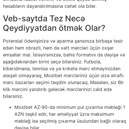
hesabların dayandırılmasına cəhət ola bilər.
Veb-saytda Tez Necə
Qeydiyyatdan ötmək Olar?
Potensial ödənişinizə və aparma şansınıza birbaşa təsir
edən həm obrazli, həm də xətt mərcləri üçün oxşar
əmsallar mal. İstəyirsinizsə, bahis formatını da dəyişə və
aşağıdakılardan birini seçə bilərsiniz. Futbola,
kiberidmana, tennisə və ya kriketə mərc etməyinizdən
əlaqəli olmayaraq, Mostbet mərcləriniz üçün sizə ətraflı
mərc bazarları seçimi təqdim olunacaq. Məsələn, siz Bir
klik mərcini yandırıb gələcək mərclərinizi cəld edə
bilərsiniz.
Mostbet AZ-90-da minimum pul çıxarma məbləği 1
AZN təşkil edir, hər əməliyyat üzrə maksimum
məbləğ isə seçilmiş çıxarma üsulundan bağlı olaraq
dəyişə bilər.