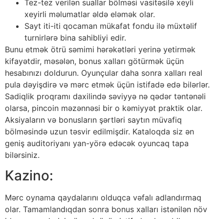
Tez-tez verilən suallar bölməsi vasitəsilə xeyli
xeyirli məlumatlar əldə eləmək olar.
Sayt iti-iti qocaman mükafat fondu ilə müxtəlif
turnirlərə bina sahibliyi edir.
Bunu etmək ötrü səmimi hərəkətləri yerinə yetirmək
kifayətdir, məsələn, bonus xalları götürmək üçün
hesabınızı doldurun. Oyunçular daha sonra xalları real
pula dəyişdirə və mərc etmək üçün istifadə edə bilərlər.
Sadiqlik proqramı daxilində səviyyə nə qədər təntənəli
olarsa, pincoin məzənnəsi bir o kəmiyyət praktik olar.
Aksiyaların və bonusların şərtləri saytın müvafiq
bölməsində uzun təsvir edilmişdir. Kataloqda siz ən
geniş auditoriyanı yan-yörə edəcək oyuncaq tapa
bilərsiniz.
Kazino:
Mərc oynama qaydalarını olduqca vəfalı adlandırmaq
olar. Tamamlandıqdan sonra bonus xalları istənilən növ