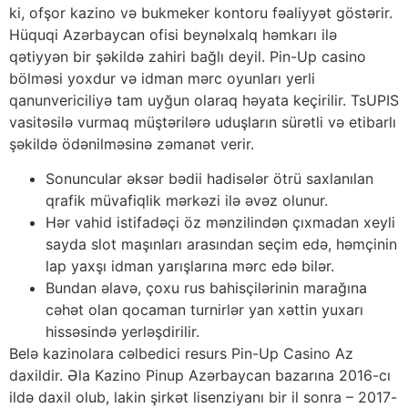
ki, ofşor kazino və bukmeker kontoru fəaliyyət göstərir.
Hüquqi Azərbaycan ofisi beynəlxalq həmkarı ilə
qətiyyən bir şəkildə zahiri bağlı deyil. Pin-Up casino
bölməsi yoxdur və idman mərc oyunları yerli
qanunvericiliyə tam uyğun olaraq həyata keçirilir. TsUPIS
vasitəsilə vurmaq müştərilərə uduşların sürətli və etibarlı
şəkildə ödənilməsinə zəmanət verir.
Sonuncular əksər bədii hadisələr ötrü saxlanılan
qrafik müvafiqlik mərkəzi ilə əvəz olunur.
Hər vahid istifadəçi öz mənzilindən çıxmadan xeyli
sayda slot maşınları arasından seçim edə, həmçinin
lap yaxşı idman yarışlarına mərc edə bilər.
Bundan əlavə, çoxu rus bahisçilərinin marağına
cəhət olan qocaman turnirlər yan xəttin yuxarı
hissəsində yerləşdirilir.
Belə kazinolara cəlbedici resurs Pin-Up Casino Az
daxildir. Əla Kazino Pinup Azərbaycan bazarına 2016-cı
ildə daxil olub, lakin şirkət lisenziyanı bir il sonra – 2017-