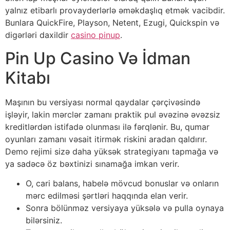
yalnız etibarlı provayderlərlə əməkdaşlıq etmək vacibdir.
Bunlara QuickFire, Playson, Netent, Ezugi, Quickspin və
digərləri daxildir
casino pinup
.
Pin Up Casino Və İdman
Kitabı
Maşının bu versiyası normal qaydalar çərçivəsində
işləyir, lakin mərclər zamanı praktik pul əvəzinə əvəzsiz
kreditlərdən istifadə olunması ilə fərqlənir. Bu, qumar
oyunları zamanı vəsait itirmək riskini aradan qaldırır.
Demo rejimi sizə daha yüksək strategiyanı tapmağa və
ya sadəcə öz bəxtinizi sınamağa imkan verir.
O, cari balans, habelə mövcud bonuslar və onların
mərc edilməsi şərtləri haqqında elan verir.
Sonra bölünməz versiyaya yüksələ və pulla oynaya
bilərsiniz.