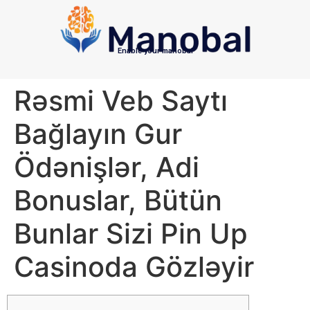
Enable your manobal
Rəsmi Veb Saytı
Bağlayın️ Gur
Ödənişlər, Adi
Bonuslar, Bütün
Bunlar Sizi Pin Up
Casinoda Gözləyir