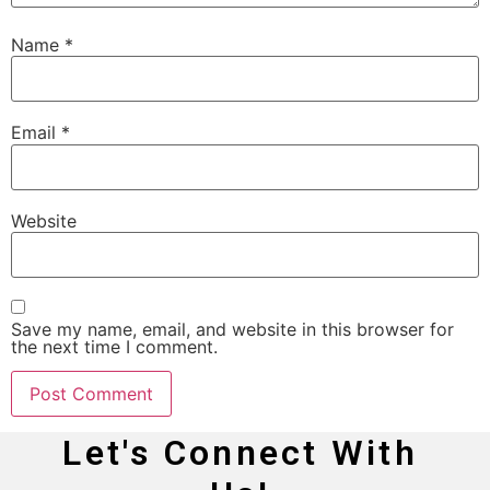
Name
*
Email
*
Website
Save my name, email, and website in this browser for
the next time I comment.
Let's Connect With