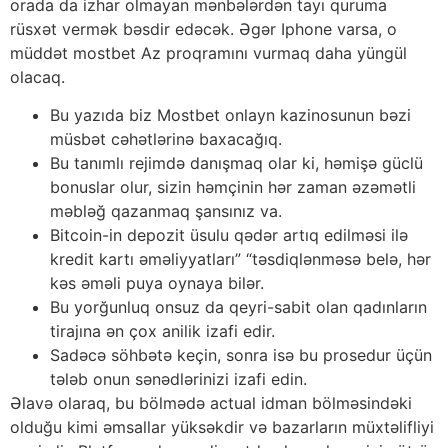
orada da izhar olmayan mənbələrdən tayı quruma
rüsxət vermək bəsdir edəcək. Əgər Iphone varsa, o
müddət mostbet Az proqramını vurmaq daha yüngül
olacaq.
Bu yazıda biz Mostbet onlayn kazinosunun bəzi
müsbət cəhətlərinə baxacağıq.
Bu tanımlı rejimdə danışmaq olar ki, həmişə güclü
bonuslar olur, sizin həmçinin hər zaman əzəmətli
məbləğ qazanmaq şansınız va.
Bitcoin-in depozit üsulu qədər artıq edilməsi ilə
kredit kartı əməliyyatları” “təsdiqlənməsə belə, hər
kəs əməli puya oynaya bilər.
Bu yorğunluq onsuz da qeyri-sabit olan qadınların
tirajına ən çox anilik izafi edir.
Sadəcə söhbətə keçin, sonra isə bu prosedur üçün
tələb onun sənədlərinizi izafi edin.
Əlavə olaraq, bu bölmədə actual idman bölməsindəki
olduğu kimi əmsallar yüksəkdir və bazarların müxtəlifliyi