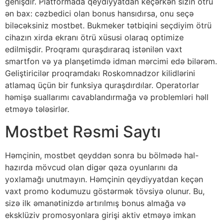
genişdir. Platformada qeydiyyatdan keçərkən sizin ötrü
ən bax: cəzbedici olan bonus hansıdırsa, onu seçə
biləcəksiniz mostbet. Bukmeker tətbiqini seçdiyim ötrü
cihazın xirda ekranı ötrü xüsusi olaraq optimize
edilmişdir. Proqramı quraşdıraraq istənilən vaxt
smartfon və ya planşetimdə idman mərcimi edə bilərəm.
Geliştiricilər proqramdakı Roskomnadzor kilidlərini
atlamaq üçün bir funksiya quraşdırdılar. Operatorlar
həmişə suallarımı cavablandırmağa və problemləri həll
etməyə tələsirlər.
Mostbet Rəsmi Saytı
Həmçinin, mostbet qeyddən sonra bu bölmədə hal-
hazırda mövcud olan digər qəza oyunlarını da
yoxlamağı unutmayın. Həmçinin qeydiyyatdan keçən
vaxt promo kodumuzu göstərmək tövsiyə olunur. Bu,
sizə ilk əmanətinizdə artırılmış bonus almağa və
eksklüziv promosyonlara girişi aktiv etməyə imkan