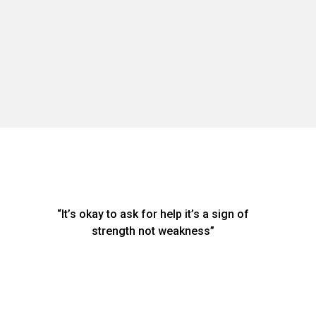
“It’s okay to ask for help it’s a sign of
strength not weakness”