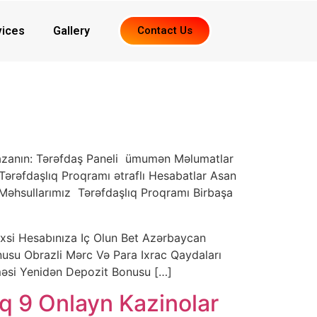
vices
Gallery
Contact Us
Qazanın: Tərəfdaş Paneli ümumən Məlumatlar
 Tərəfdaşlıq Proqramı ətraflı Hesabatlar Asan
 Məhsullarımız Tərəfdaşlıq Proqramı Birbaşa
xsi Hesabınıza Iç Olun Bet Azərbaycan
nusu Obrazli Mərc Və Para Ixrac Qaydaları
əsi Yenidən Depozit Bonusu […]
aq 9 Onlayn Kazinolar