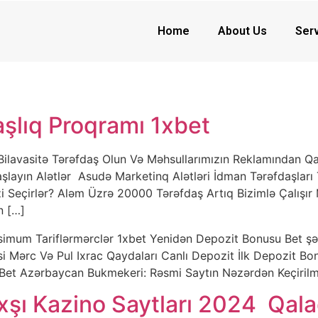
Home
About Us
Ser
şlıq Proqramı 1xbet
Bilavasitə Tərəfdaş Olun Və Məhsullarımızın Reklamından 
şlayın Alətlər Asudə Marketinq Alətləri İdman Tərəfdaşları
zi Seçirlər? Aləm Üzrə 20000 Tərəfdaş Artıq Bizimlə Çalışır
n […]
imum Tariflərmərclər 1xbet Yenidən Depozit Bonusu Bet şə
 Mərc Və Pul Ixrac Qaydaları Canlı Depozit İlk Depozit Bo
Bet Azərbaycan Bukmekeri: Rəsmi Saytın Nəzərdən Keçirilm
şı Kazino Saytları 2024 ️ Qal