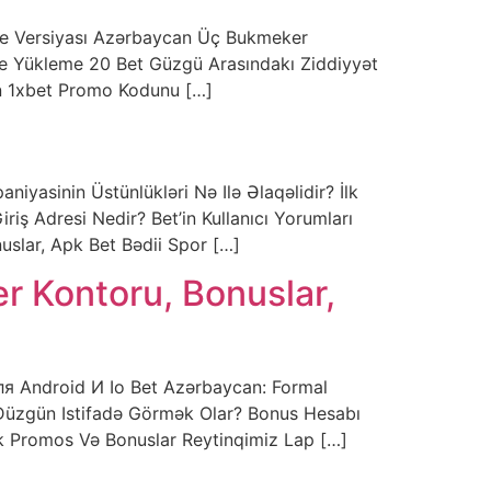
le Versiyası Azərbaycan Üç Bukmeker
Ve Yükleme 20 Bet Güzgü Arasındakı Ziddiyyət
n 1xbet Promo Kodunu […]
asinin Üstünlükləri Nə Ilə Əlaqəlidir? İlk
riş Adresi Nedir? Bet’in Kullanıcı Yorumları
slar, Apk Bet Bədii Spor […]
 Kontoru, Bonuslar,
Android И Io Bet Azərbaycan: Formal
ə Düzgün Istifadə Görmək Olar? Bonus Hesabı
k Promos Və Bonuslar Reytinqimiz Lap […]