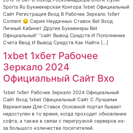
Sports Ru Букмекерская Контора 1xbet Официальный
Сайт Регистрация Вход В Рабочее Зеркало 1хбет
Content 😞 Серия Неудачных Ставок Bet Вход
Личный Кабинет Другие Букмекеры Bet
Официальный” “сайт Вывод Средств И Пополнение
Счета Ввод И Вывод Средств Как Найти […]
1xbet 1хбет Рабочее
Зеркало 2024
Официальный Сайт Вхо
1xbet 1хбет Рабочее Зеркало 2024 Официальный
Сайт Вход 1xbet Официальный Сайт С Лучшими
Вариантами Для Ставок Основной портал бывает
недоступен в то время, когда проходит обновление
софта, а также в связи с перегрузкой серверов из-
за большого количества посетителей.