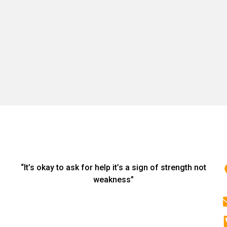
“It’s okay to ask for help it’s a sign of strength not
weakness”