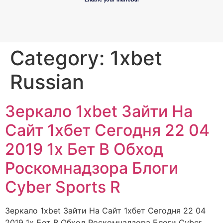
Category:
1xbet
Russian
Зеркало 1xbet Зайти На
Сайт 1хбет Сегодня 22 04
2019 1х Бет В Обход
Роскомнадзора Блоги
Cyber Sports R
Зеркало 1xbet Зайти На Сайт 1хбет Сегодня 22 04
2019 1х Бет В Обход Роскомнадзора Блоги Cyber