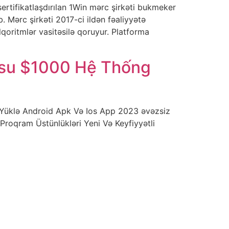
ertifikatlaşdırılan 1Win mərc şirkəti bukmeker
. Mərc şirkəti 2017-ci ildən fəaliyyətə
alqoritmlər vasitəsilə qoruyur. Platforma
usu $1000 Hệ Thống
n Yüklə Android Apk Və Ios App 2023 əvəzsiz
roqram Üstünlükləri Yeni Və Keyfiyyətli